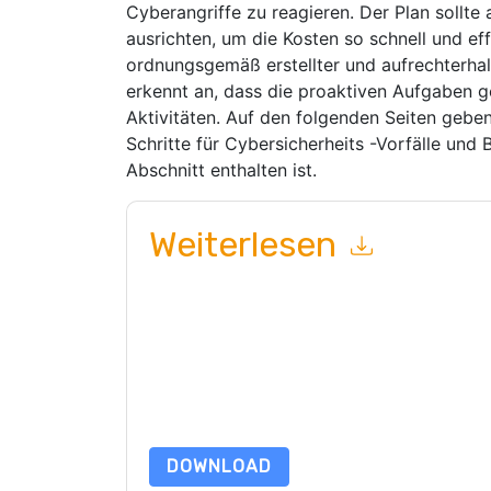
Cyberangriffe zu reagieren. Der Plan sollte 
ausrichten, um die Kosten so schnell und eff
ordnungsgemäß erstellter und aufrechterhalt
erkennt an, dass die proaktiven Aufgaben g
Aktivitäten. Auf den folgenden Seiten geben
Schritte für Cybersicherheits -Vorfälle und 
Abschnitt enthalten ist.
Weiterlesen
Mit dem Absenden dieses Formulars stimmen Si
marketingbezogene E-Mails oder per Telefon. Si
Webseiten u Mitteilungen unterliegen ihrer Date
Indem Sie diese Ressource anfordern, stimmen 
Daten sind geschützt durch unsere
Datenschutz
dataprotection@techpublishhub.com
DOWNLOAD