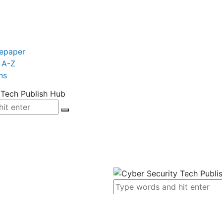
tepaper
 A-Z
ns