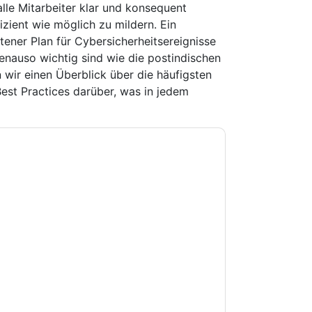
alle Mitarbeiter klar und konsequent
izient wie möglich zu mildern. Ein
ener Plan für Cybersicherheitsereignisse
enauso wichtig sind wie die postindischen
 wir einen Überblick über die häufigsten
Best Practices darüber, was in jedem
e zu
BlackBerry
Kontaktaufnahme mit Ihnen
e können sich jederzeit abmelden.
BlackBerry
nschutzerklärung.
Sie unseren Nutzungsbedingungen zu. Alle
erklärung
. Bei weiteren Fragen bitte mailen