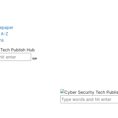
tepaper
 A-Z
ns