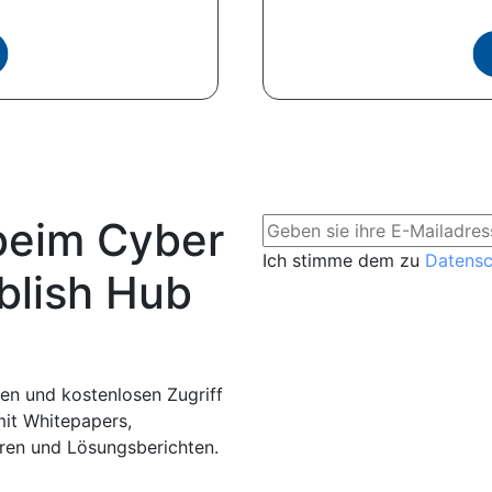
beim Cyber
Ich stimme dem zu
Datens
blish Hub
en und kostenlosen Zugriff
mit Whitepapers,
aren und Lösungsberichten.