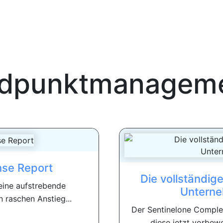
dpunktmanagem
nse Report
Die vollständig
eine aufstrebende
Untern
 raschen Anstieg...
Der Sentinelone Complet
diese jetzt vorbew