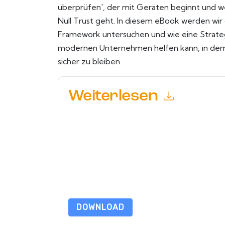
überprüfen', der mit Geräten beginnt und w
Null Trust geht. In diesem eBook werden wi
Framework untersuchen und wie eine Strate
modernen Unternehmen helfen kann, in dem g
sicher zu bleiben.
Weiterlesen
Mit dem Absenden dieses Formulars stimmen Si
marketingbezogene E-Mails oder per Telefon. Si
Webseiten u Mitteilungen unterliegen ihrer Date
Indem Sie diese Ressource anfordern, stimmen 
Daten sind geschützt durch unsere
Datenschutz
dataprotection@techpublishhub.com
DOWNLOAD