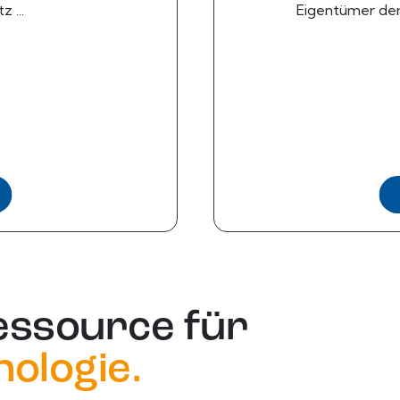
 ...
Eigentümer der
essource für
ologie.