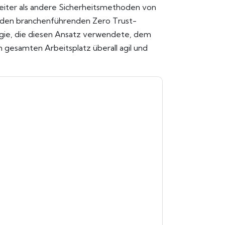
eiter als andere Sicherheitsmethoden von
r den branchenführenden Zero Trust-
gie, die diesen Ansatz verwendete, dem
esamten Arbeitsplatz überall agil und
e zu
Ivanti
Kontaktaufnahme mit Ihnen
e können sich jederzeit abmelden.
Ivanti
nschutzerklärung.
Sie unseren Nutzungsbedingungen zu. Alle
erklärung
. Bei weiteren Fragen bitte mailen