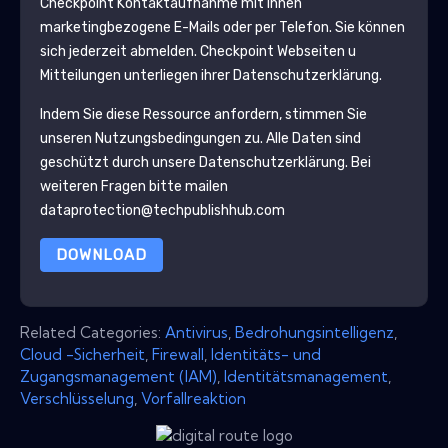
Checkpoint
Kontaktaufnahme mit Ihnen
marketingbezogene E-Mails oder per Telefon. Sie können
sich jederzeit abmelden.
Checkpoint
Webseiten u
Mitteilungen unterliegen ihrer Datenschutzerklärung.
Indem Sie diese Ressource anfordern, stimmen Sie
unseren Nutzungsbedingungen zu. Alle Daten sind
geschützt durch unsere
Datenschutzerklärung
. Bei
weiteren Fragen bitte mailen
dataprotection@techpublishhub.com
DOWNLOAD
Related Categories:
Antivirus
,
Bedrohungsintelligenz
,
Cloud -Sicherheit
,
Firewall
,
Identitäts- und
Zugangsmanagement (IAM)
,
Identitätsmanagement
,
Verschlüsselung
,
Vorfallreaktion