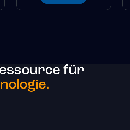
essource für
ologie.