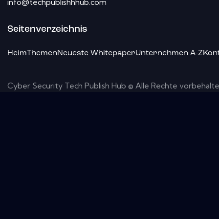
info@techpublishhhub.com
Seitenverzeichnis
Heim
Themen
Neueste Whitepaper
Unternehmen A-Z
Kon
Cyber ​​Security Tech Publish Hub © Alle Rechte vorbehalte