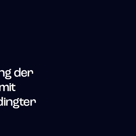
ng der
mit
dingter