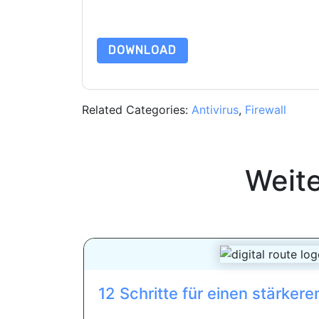
Daten sind geschützt durch unsere
Datenschutz
dataprotection@techpublishhub.com
DOWNLOAD
Related Categories:
Antivirus
,
Firewall
Weit
12 Schritte für einen stärker