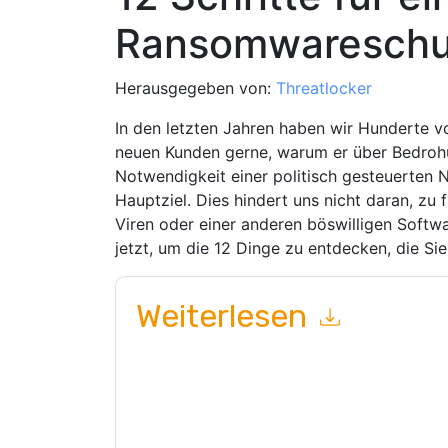
Ransomwareschu
Herausgegeben von:
Threatlocker
In den letzten Jahren haben wir Hunderte 
neuen Kunden gerne, warum er über Bedrohu
Notwendigkeit einer politisch gesteuerten N
Hauptziel. Dies hindert uns nicht daran, zu
Viren oder einer anderen böswilligen Softwa
jetzt, um die 12 Dinge zu entdecken, die S
Weiterlesen
Mit dem Absenden dieses Formulars stimmen Si
marketingbezogene E-Mails oder per Telefon. Si
Webseiten u Mitteilungen unterliegen ihrer Date
Indem Sie diese Ressource anfordern, stimmen 