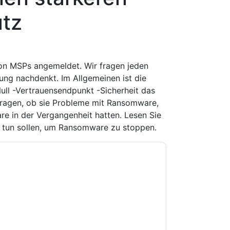
tz
von MSPs angemeldet. Wir fragen jeden
ng nachdenkt. Im Allgemeinen ist die
ull -Vertrauensendpunkt -Sicherheit das
 fragen, ob sie Probleme mit Ransomware,
re in der Vergangenheit hatten. Lesen Sie
ie tun sollen, um Ransomware zu stoppen.
e zu
Threatlocker
Kontaktaufnahme mit Ihnen
e können sich jederzeit abmelden.
Threatlocker
nschutzerklärung.
Sie unseren Nutzungsbedingungen zu. Alle