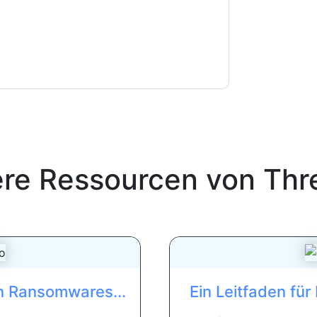
erklärung
. Bei weiteren Fragen bitte mailen
ere Ressourcen von
Thr
en Ransomwares...
Ein Leitfaden für