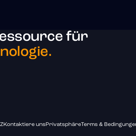
essource für
ologie.
-Z
Kontaktiere uns
Privatsphäre
Terms & Bedingunge