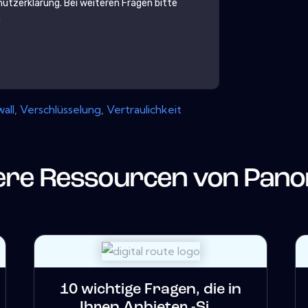
utzerklärung
. Bei weiteren Fragen bitte
m
wall
,
Verschlüsselung
,
Vertraulichkeit
ere Ressourcen von
Pano
10 wichtige Fragen, die in
Ihren Anbieter -Si...