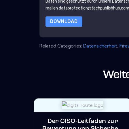
Daten sind geschützt durch unsere
Datensch
mailen dataprotection@techpublishhub.co
DOWNLOAD
Related Categories:
Datensicherheit
,
Fire
Weit
Der CISO-Leitfaden zur
Bewertung von Sicherhe...