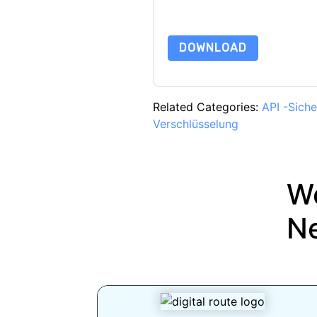
Datenschutzerklärung
. Bei weit
dataprotection@techpublishhu
DOWNLOAD
Related Categories:
API -Siche
Verschlüsselung
We
N