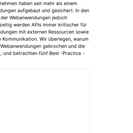
nehmen haben seit mehr als einem
ungen aufgebaut und gesichert. In den
Art der Webanwendungen jedoch
eitig werden APIs immer kritischer für
dungen mit externen Ressourcen sowie
en Kommunikation. Wir überlegen, warum
der Webanwendungen gebrochen und die
t, und betrachten fünf Best -Practice -
lars stimmen Sie zu
Palo Alto Networks
etingbezogene E-Mails oder per Telefon.
den.
Palo Alto Networks
Webseiten u
atenschutzerklärung.
rdern, stimmen Sie unseren
aten sind geschützt durch unsere