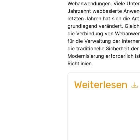
Webanwendungen. Viele Unter
Jahrzehnt webbasierte Anwend
letzten Jahren hat sich die 
grundlegend verändert. Gleichz
die Verbindung von Webanwen
für die Verwaltung der intern
die traditionelle Sicherheit 
Modernisierung erforderlich is
Richtlinien.
Weiterlesen
Mit dem Absenden dieses Formu
Kontaktaufnahme mit Ihnen mark
Sie können sich jederzeit abmel
Mitteilungen unterliegen ihrer D
Indem Sie diese Ressource anfo
Nutzungsbedingungen zu. Alle D