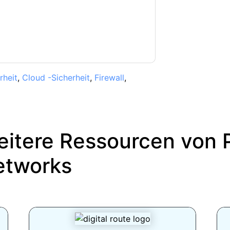
eren Fragen bitte mailen
b.com
rheit
,
Cloud -Sicherheit
,
Firewall
,
itere Ressourcen von
etworks