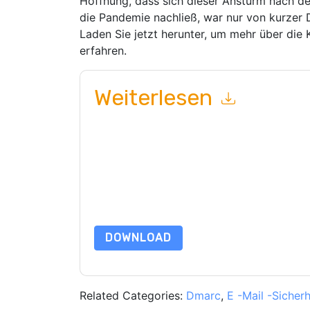
Hoffnung, dass sich dieser Ansturm nach 
die Pandemie nachließ, war nur von kurzer 
Laden Sie jetzt herunter, um mehr über die
erfahren.
Weiterlesen
Mit dem Absenden dieses Formulars stimmen Si
marketingbezogene E-Mails oder per Telefon. Si
Webseiten u Mitteilungen unterliegen ihrer Date
Indem Sie diese Ressource anfordern, stimmen 
Daten sind geschützt durch unsere
Datenschutz
dataprotection@techpublishhub.com
DOWNLOAD
Related Categories:
Dmarc
,
E -Mail -Sicherh