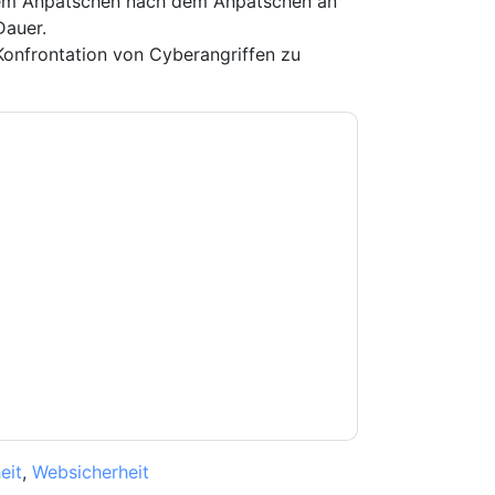
dem Anpatschen nach dem Anpatschen an
Dauer.
 Konfrontation von Cyberangriffen zu
e zu
Mimecast
Kontaktaufnahme mit Ihnen
e können sich jederzeit abmelden.
Mimecast
nschutzerklärung.
Sie unseren Nutzungsbedingungen zu. Alle
erklärung
. Bei weiteren Fragen bitte mailen
eit
,
Websicherheit