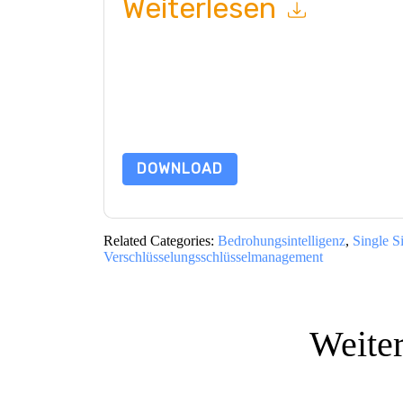
Weiterlesen
Mit dem Absenden dieses Formulars stimmen Si
marketingbezogene E-Mails oder per Telefon. Si
Webseiten u Mitteilungen unterliegen ihrer Date
Indem Sie diese Ressource anfordern, stimmen 
Daten sind geschützt durch unsere
Datenschutz
dataprotection@techpublishhub.com
DOWNLOAD
Related Categories:
Bedrohungsintelligenz
,
Single 
Verschlüsselungsschlüsselmanagement
Weite