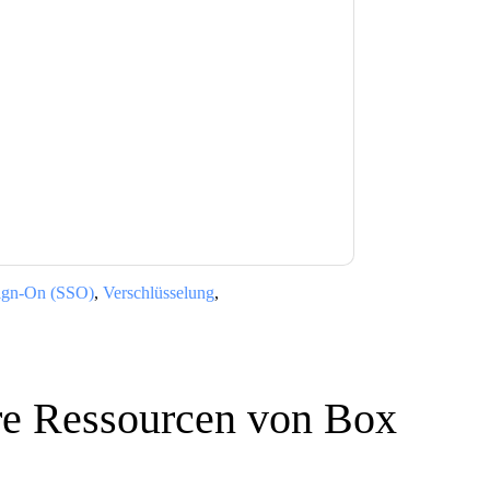
e zu
Box
Kontaktaufnahme mit Ihnen
e können sich jederzeit abmelden.
Box
nschutzerklärung.
Sie unseren Nutzungsbedingungen zu. Alle
erklärung
. Bei weiteren Fragen bitte mailen
Sign-On (SSO)
,
Verschlüsselung
,
re Ressourcen von
Box