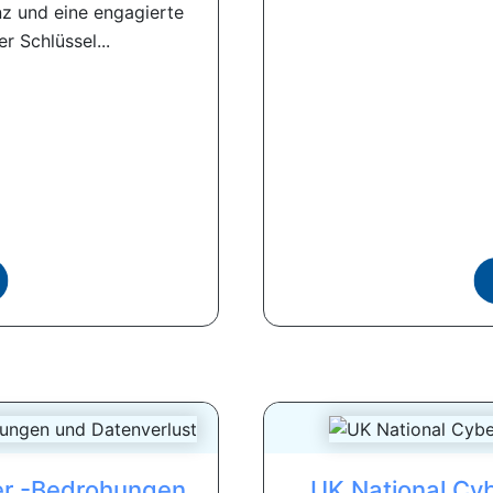
z und eine engagierte
r Schlüssel...
er ​​-Bedrohungen
UK National Cyb