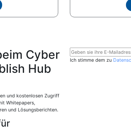
beim Cyber
Ich stimme dem zu
Datens
blish Hub
en und kostenlosen Zugriff
mit Whitepapers,
aren und Lösungsberichten.
für