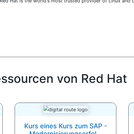
Red Hat is the world's most trusted provider of Linux and
ssourcen von Red Hat
Kurs eines Kurs zum SAP -
Modernisierungserfol...