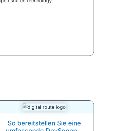
 open source technology.
So bereitstellen Sie eine
umfassende DevSecop...