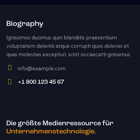
Biography
Ignissimos ducimus quin blandiitis praesentium
voluptatem deleniti atque corrupti quos dolores et
quas molestias excepturi. scint occaecatti gnissimus.
info@example.com
E-
+1 800 123 45 67
m
Ph
ail:
on
e:
Die größte Medienressource für
Unternehmenstechnologie.