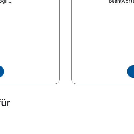
gli...
beantworte
für