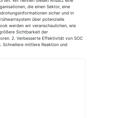
rten. Wir nennen diesen Ansatz eine
ganisationen, die einen Sektor, eine
edrohungsinformationen sicher und in
n Frühwarnsystem über potenzielle
Book werden wir veranschaulichen, wie
 größere Sichtbarkeit der
ren. 2. Verbesserte Effektivität von SOC
. Schnellere mittlere Reaktion und
e zu
IronNet
Kontaktaufnahme mit Ihnen
e können sich jederzeit abmelden.
IronNet
nschutzerklärung.
Sie unseren Nutzungsbedingungen zu. Alle
erklärung
. Bei weiteren Fragen bitte mailen