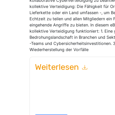
kollaborative Cyberverteidigung zu beantwo
kollektive Verteidigung: Die Fähigkeit für Or
Lieferkette oder ein Land umfassen -, um B
Echtzeit zu teilen und allen Mitgliedern ei
eingehende Angriffe zu bieten. In diesem e
kollektive Verteidigung funktioniert: 1. Eine
Bedrohungslandschaft in Branchen und Sekto
-Teams und Cybersicherheitsinvestitionen. 3
Wiederherstellung der Vorfälle
Weiterlesen
Mit dem Absenden dieses Formulars stimmen Si
marketingbezogene E-Mails oder per Telefon. Si
Webseiten u Mitteilungen unterliegen ihrer Date
Indem Sie diese Ressource anfordern, stimmen 
Daten sind geschützt durch unsere
Datenschutz
dataprotection@techpublishhub.com