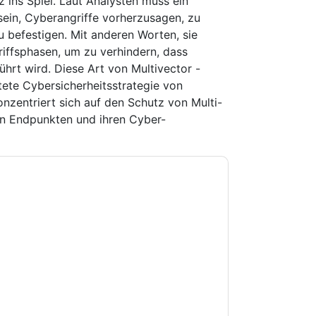
 ins Spiel. Laut Analysten muss ein
sein, Cyberangriffe vorherzusagen, zu
u befestigen. Mit anderen Worten, sie
riffsphasen, um zu verhindern, dass
ührt wird. Diese Art von Multivector -
htete Cybersicherheitsstrategie von
nzentriert sich auf den Schutz von Multi-
n Endpunkten und ihren Cyber-
e zu
Webroot
Kontaktaufnahme mit Ihnen
e können sich jederzeit abmelden.
Webroot
nschutzerklärung.
Sie unseren Nutzungsbedingungen zu. Alle
erklärung
. Bei weiteren Fragen bitte mailen