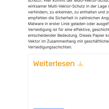
schützt. Hier kommt der Multi-Vektor-Schutz
wirksamer Multi-Vektor-Schutz in der Lage 
verhindern, zu erkennen, zu enthalten und z
empfehlen die Sicherheit in zahlreichen Ang
Malware in erster Linie geladen oder ausgef
Verteidigung ist für eine effektive, geschic
entscheidender Bedeutung. Dieses Papier ko
Vektor im Zusammenhang mit geschäftliche
Verteidigungsschichten.
Weiterlesen
Mit dem Absenden dieses Formulars stimmen Si
marketingbezogene E-Mails oder per Telefon. Si
Webseiten u Mitteilungen unterliegen ihrer Date
Indem Sie diese Ressource anfordern, stimmen 
Daten sind geschützt durch unsere
Datenschutz
dataprotection@techpublishhub.com