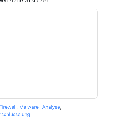
wehrkräfte zu stützen.
e zu
Vipre
Kontaktaufnahme mit Ihnen
e können sich jederzeit abmelden.
Vipre
nschutzerklärung.
Sie unseren Nutzungsbedingungen zu. Alle
erklärung
. Bei weiteren Fragen bitte mailen
Firewall
,
Malware -Analyse
,
rschlüsselung