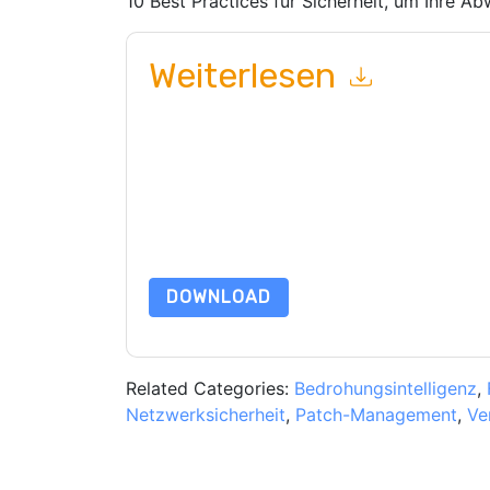
10 Best Practices für Sicherheit, um Ihre Ab
Weiterlesen
Mit dem Absenden dieses Formulars stimmen Si
marketingbezogene E-Mails oder per Telefon. Si
Webseiten u Mitteilungen unterliegen ihrer Date
Indem Sie diese Ressource anfordern, stimmen 
Daten sind geschützt durch unsere
Datenschutz
dataprotection@techpublishhub.com
DOWNLOAD
Related Categories:
Bedrohungsintelligenz
,
Netzwerksicherheit
,
Patch-Management
,
Ve