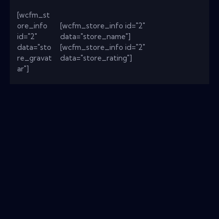
[wcfm_st
ore_info
[wcfm_store_info id="2"
id="2"
data="store_name"]
data="sto
[wcfm_store_info id="2"
re_gravat
data="store_rating"]
ar"]